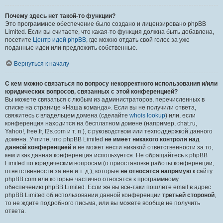
Почему здесь нет такой-то функции?
Это программное обеспечение было создано и лицензировано phpBB
Limited. Если вы считаете, что какая-то функция должна быть добавлена,
посетите
Центр идей phpBB
, где можно отдать свой голос за уже
поданные идеи или предложить собственные.
Вернуться к началу
С кем можно связаться по вопросу некорректного использования и/или
юридических вопросов, связанных с этой конференцией?
Вы можете связаться с любым из администраторов, перечисленных в
списке на странице «Наша команда». Если вы не получили ответа,
свяжитесь с владельцем домена (сделайте
whois lookup
) или, если
конференция находится на бесплатном домене (например, chat.ru,
Yahoo!, free.fr, f2s.com и т. п.), с руководством или техподдержкой данного
домена. Учтите, что phpBB Limited
не имеет никакого контроля над
данной конференцией
и не может нести никакой ответственности за то,
кем и как данная конференция используется. Не обращайтесь к phpBB
Limited по юридическим вопросам (о приостановке работы конференции,
ответственности за неё и т. д.), которые
не относятся напрямую
к сайту
phpBB.com или которые частично относятся к программному
обеспечению phpBB Limited. Если же вы всё-таки пошлёте email в адрес
phpBB Limited об использовании данной конференции
третьей стороной
,
то не ждите подробного письма, или вы можете вообще не получить
ответа.