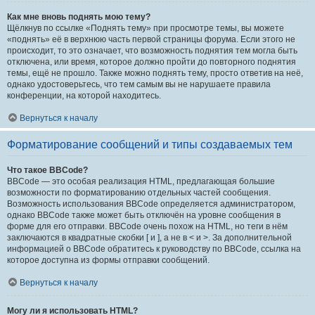
Как мне вновь поднять мою тему?
Щёлкнув по ссылке «Поднять тему» при просмотре темы, вы можете
«поднять» её в верхнюю часть первой страницы форума. Если этого не
происходит, то это означает, что возможность поднятия тем могла быть
отключена, или время, которое должно пройти до повторного поднятия
темы, ещё не прошло. Также можно поднять тему, просто ответив на неё,
однако удостоверьтесь, что тем самым вы не нарушаете правила
конференции, на которой находитесь.
Вернуться к началу
Форматирование сообщений и типы создаваемых тем
Что такое BBCode?
BBCode — это особая реализация HTML, предлагающая большие
возможности по форматированию отдельных частей сообщения.
Возможность использования BBCode определяется администратором,
однако BBCode также может быть отключён на уровне сообщения в
форме для его отправки. BBCode очень похож на HTML, но теги в нём
заключаются в квадратные скобки [ и ], а не в < и >. За дополнительной
информацией о BBCode обратитесь к руководству по BBCode, ссылка на
которое доступна из формы отправки сообщений.
Вернуться к началу
Могу ли я использовать HTML?