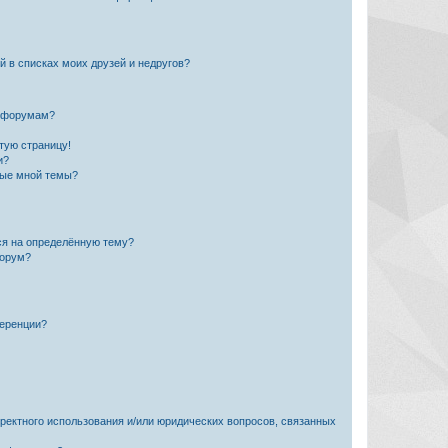
й в списках моих друзей и недругов?
и форумам?
стую страницу!
и?
ные мной темы?
ься на определённую тему?
форум?
ференции?
рректного использования и/или юридических вопросов, связанных