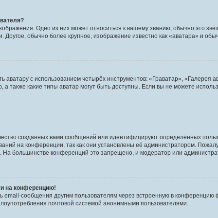
ователя?
зображения. Одно из них может относиться к вашему званию, обычно это звёзд
. Другое, обычно более крупное, изображение известно как «аватара» и обы
ь аватару с использованием четырёх инструментов: «Граватар», «Галерея а
, а также какие типы аватар могут быть доступны. Если вы не можете испол
чество созданных вами сообщений или идентифицируют определённых польз
аний на конференции, так как они установлены её администратором. Пожал
е. На большинстве конференций это запрещено, и модератор или администра
ти на конференцию!
ь email-сообщения другим пользователям через встроенную в конференцию ф
ь злоупотребления почтовой системой анонимными пользователями.