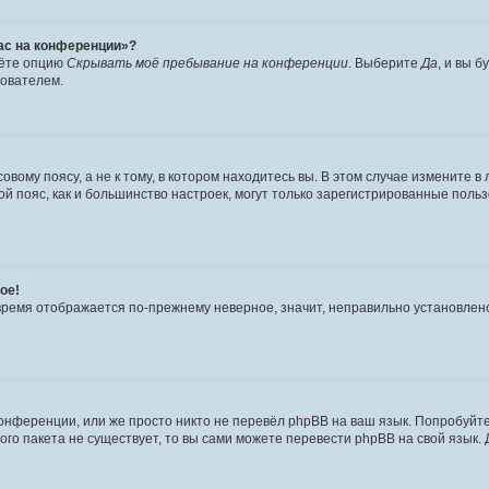
час на конференции»?
дёте опцию
Скрывать моё пребывание на конференции
. Выберите
Да
, и вы 
зователем.
вому поясу, а не к тому, в котором находитесь вы. В этом случае измените в 
овой пояс, как и большинство настроек, могут только зарегистрированные пол
ое!
о время отображается по-прежнему неверное, значит, неправильно установле
онференции, или же просто никто не перевёл phpBB на ваш язык. Попробуйт
вого пакета не существует, то вы сами можете перевести phpBB на свой язы