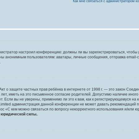
Как мне связаться с администратором 
дминистратор настроил конференцию: должны ли вы зарегистрироваться, чтобы
 анонимным пользователям: аватары, личные сообщения, отправка email-сооб
.
 или Акт о защите частных прав ребёнка в интернете от 1998 г. — это закон Со
т, иметь на это письменное согласие родителей. Допустимо наличие иного
 Если вы не уверены, применимо ли это к вам, как к регистрирующемуся на 
Limited администрация данной конференции не может давать рекомендаций 
ос «С кем можно связаться по вопросу некорректного использования и/или ю
т юридической силы.
.