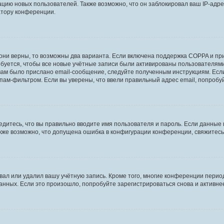
ию новых пользователей. Также возможно, что он заблокировал ваш IP-адре
атору конференции.
они верны, то возможны два варианта. Если включена поддержка COPPA и при 
уется, чтобы все новые учётные записи были активированы пользователями
ам было прислано email-сообщение, следуйте полученным инструкциям. Если
пам-фильтром. Если вы уверены, что ввели правильный адрес email, попробу
едитесь, что вы правильно вводите имя пользователя и пароль. Если данные
Также возможно, что допущена ошибка в конфигурации конференции, свяжитес
вал или удалил вашу учётную запись. Кроме того, многие конференции перио
ных. Если это произошло, попробуйте зарегистрироваться снова и активнее 