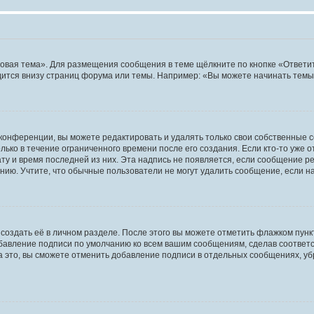
овая тема». Для размещения сообщения в теме щёлкните по кнопке «Ответит
ится внизу страниц форума или темы. Например: «Вы можете начинать темы»
конференции, вы можете редактировать и удалять только свои собственные 
ько в течение ограниченного времени после его создания. Если кто-то уже 
дату и время последней из них. Эта надпись не появляется, если сообщение 
ию. Учтите, что обычные пользователи не могут удалить сообщение, если на 
создать её в личном разделе. После этого вы можете отметить флажком пун
обавление подписи по умолчанию ко всем вашим сообщениям, сделав соотве
а это, вы сможете отменить добавление подписи в отдельных сообщениях, у