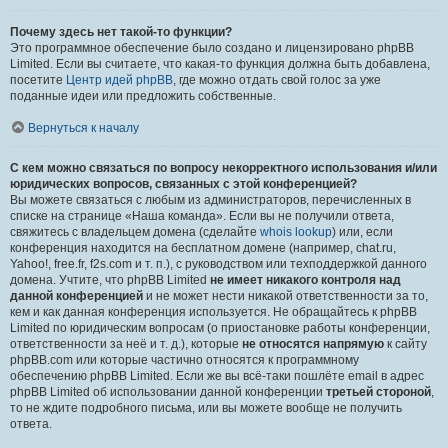
Почему здесь нет такой-то функции?
Это программное обеспечение было создано и лицензировано phpBB
Limited. Если вы считаете, что какая-то функция должна быть добавлена,
посетите
Центр идей phpBB
, где можно отдать свой голос за уже
поданные идеи или предложить собственные.
Вернуться к началу
С кем можно связаться по вопросу некорректного использования и/или
юридических вопросов, связанных с этой конференцией?
Вы можете связаться с любым из администраторов, перечисленных в
списке на странице «Наша команда». Если вы не получили ответа,
свяжитесь с владельцем домена (сделайте
whois lookup
) или, если
конференция находится на бесплатном домене (например, chat.ru,
Yahoo!, free.fr, f2s.com и т. п.), с руководством или техподдержкой данного
домена. Учтите, что phpBB Limited
не имеет никакого контроля над
данной конференцией
и не может нести никакой ответственности за то,
кем и как данная конференция используется. Не обращайтесь к phpBB
Limited по юридическим вопросам (о приостановке работы конференции,
ответственности за неё и т. д.), которые
не относятся напрямую
к сайту
phpBB.com или которые частично относятся к программному
обеспечению phpBB Limited. Если же вы всё-таки пошлёте email в адрес
phpBB Limited об использовании данной конференции
третьей стороной
,
то не ждите подробного письма, или вы можете вообще не получить
ответа.