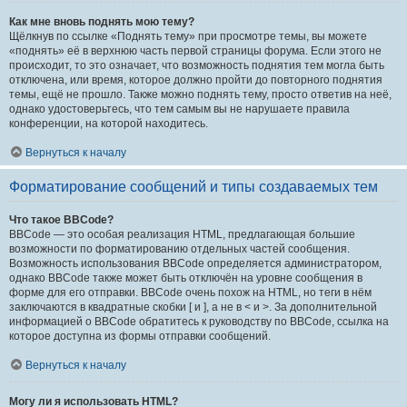
Как мне вновь поднять мою тему?
Щёлкнув по ссылке «Поднять тему» при просмотре темы, вы можете
«поднять» её в верхнюю часть первой страницы форума. Если этого не
происходит, то это означает, что возможность поднятия тем могла быть
отключена, или время, которое должно пройти до повторного поднятия
темы, ещё не прошло. Также можно поднять тему, просто ответив на неё,
однако удостоверьтесь, что тем самым вы не нарушаете правила
конференции, на которой находитесь.
Вернуться к началу
Форматирование сообщений и типы создаваемых тем
Что такое BBCode?
BBCode — это особая реализация HTML, предлагающая большие
возможности по форматированию отдельных частей сообщения.
Возможность использования BBCode определяется администратором,
однако BBCode также может быть отключён на уровне сообщения в
форме для его отправки. BBCode очень похож на HTML, но теги в нём
заключаются в квадратные скобки [ и ], а не в < и >. За дополнительной
информацией о BBCode обратитесь к руководству по BBCode, ссылка на
которое доступна из формы отправки сообщений.
Вернуться к началу
Могу ли я использовать HTML?