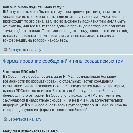
Как мне вновь поднять мою тему?
Щёлкнув по ссылке «Поднять тему» при просмотре темы, вы можете
«поднять» её в верхнюю часть первой страницы форума. Если этого не
происходит, то это означает, что возможность поднятия тем могла быть
отключена, или время, которое должно пройти до повторного поднятия
темы, ещё не прошло. Также можно поднять тему, просто ответив на неё,
однако удостоверьтесь, что тем самым вы не нарушаете правила
конференции, на которой находитесь.
Вернуться к началу
Форматирование сообщений и типы создаваемых тем
Что такое BBCode?
BBCode — это особая реализация HTML, предлагающая большие
возможности по форматированию отдельных частей сообщения.
Возможность использования BBCode определяется администратором,
однако BBCode также может быть отключён на уровне сообщения в
форме для его отправки. BBCode очень похож на HTML, но теги в нём
заключаются в квадратные скобки [ и ], а не в < и >. За дополнительной
информацией о BBCode обратитесь к руководству по BBCode, ссылка на
которое доступна из формы отправки сообщений.
Вернуться к началу
Могу ли я использовать HTML?