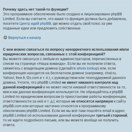
Почему здесь нет такой-то функции?
Это программное обеспечение было создано и лицензировано phpBB
Limited. Если вы считаете, что какая-то функция должна быть добавлена,
посетите
Центр идей phpBB
, где можно отдать свой голос за уже
поданные идеи или предложить собственные.
Вернуться к началу
С кем можно связаться по вопросу некорректного использования и/или
юридических вопросов, связанных с этой конференцией?
Вы можете связаться с любым из администраторов, перечисленных в
списке на странице «Наша команда». Если вы не получили ответа,
свяжитесь с владельцем домена (сделайте
whois lookup
) или, если
конференция находится на бесплатном домене (например, chat.ru,
Yahoo!, free.fr, f2s.com и т. п.), с руководством или техподдержкой данного
домена. Учтите, что phpBB Limited
не имеет никакого контроля над
данной конференцией
и не может нести никакой ответственности за то,
кем и как данная конференция используется. Не обращайтесь к phpBB
Limited по юридическим вопросам (о приостановке работы конференции,
ответственности за неё и т. д.), которые
не относятся напрямую
к сайту
phpBB.com или которые частично относятся к программному
обеспечению phpBB Limited. Если же вы всё-таки пошлёте email в адрес
phpBB Limited об использовании данной конференции
третьей стороной
,
то не ждите подробного письма, или вы можете вообще не получить
ответа.