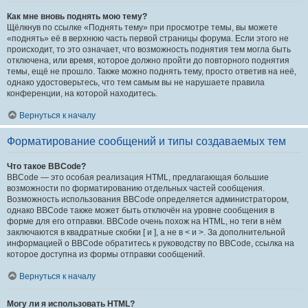
Как мне вновь поднять мою тему?
Щёлкнув по ссылке «Поднять тему» при просмотре темы, вы можете
«поднять» её в верхнюю часть первой страницы форума. Если этого не
происходит, то это означает, что возможность поднятия тем могла быть
отключена, или время, которое должно пройти до повторного поднятия
темы, ещё не прошло. Также можно поднять тему, просто ответив на неё,
однако удостоверьтесь, что тем самым вы не нарушаете правила
конференции, на которой находитесь.
Вернуться к началу
Форматирование сообщений и типы создаваемых тем
Что такое BBCode?
BBCode — это особая реализация HTML, предлагающая большие
возможности по форматированию отдельных частей сообщения.
Возможность использования BBCode определяется администратором,
однако BBCode также может быть отключён на уровне сообщения в
форме для его отправки. BBCode очень похож на HTML, но теги в нём
заключаются в квадратные скобки [ и ], а не в < и >. За дополнительной
информацией о BBCode обратитесь к руководству по BBCode, ссылка на
которое доступна из формы отправки сообщений.
Вернуться к началу
Могу ли я использовать HTML?