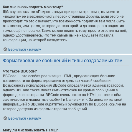
Как мне вновь поднять мою тему?
Щёлкнув по ссылке «Поднять тему» при просмотре темы, вы можете
«поднять» её в верхнюю часть первой страницы форума. Если этого не
происходит, то это означает, что возможность поднятия тем могла быть
отключена, или время, которое должно пройти до повторного поднятия
темы, ещё не прошло. Также можно поднять тему, просто ответив на неё,
однако удостоверьтесь, что тем самым вы не нарушаете правила
конференции, на которой находитесь.
Вернуться к началу
Форматирование сообщений и типы создаваемых тем
Что такое BBCode?
BBCode — это особая реализация HTML, предлагающая большие
возможности по форматированию отдельных частей сообщения.
Возможность использования BBCode определяется администратором,
однако BBCode также может быть отключён на уровне сообщения в
форме для его отправки. BBCode очень похож на HTML, но теги в нём
заключаются в квадратные скобки [ и ], а не в < и >. За дополнительной
информацией о BBCode обратитесь к руководству по BBCode, ссылка на
которое доступна из формы отправки сообщений.
Вернуться к началу
Могу ли я использовать HTML?