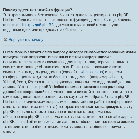
Почему здесь нет такой-то функции?
Это программное обеспечение было создано и лицензировано phpBB
Limited. Если вы считаете, что какая-то функция должна быть добавлена,
посетите
Центр идей phpBB
, где можно отдать свой голос за уже
поданные идеи или предложить собственные.
Вернуться к началу
С кем можно связаться по вопросу некорректного использования и/или
юридических вопросов, связанных с этой конференцией?
Вы можете связаться с любым из администраторов, перечисленных в
списке на странице «Наша команда». Если вы не получили ответа,
свяжитесь с владельцем домена (сделайте
whois lookup
) или, если
конференция находится на бесплатном домене (например, chat.ru,
Yahoo!, free.fr, f2s.com и т. п.), с руководством или техподдержкой данного
домена. Учтите, что phpBB Limited
не имеет никакого контроля над
данной конференцией
и не может нести никакой ответственности за то,
кем и как данная конференция используется. Не обращайтесь к phpBB
Limited по юридическим вопросам (о приостановке работы конференции,
ответственности за неё и т. д.), которые
не относятся напрямую
к сайту
phpBB.com или которые частично относятся к программному
обеспечению phpBB Limited. Если же вы всё-таки пошлёте email в адрес
phpBB Limited об использовании данной конференции
третьей стороной
,
то не ждите подробного письма, или вы можете вообще не получить
ответа.