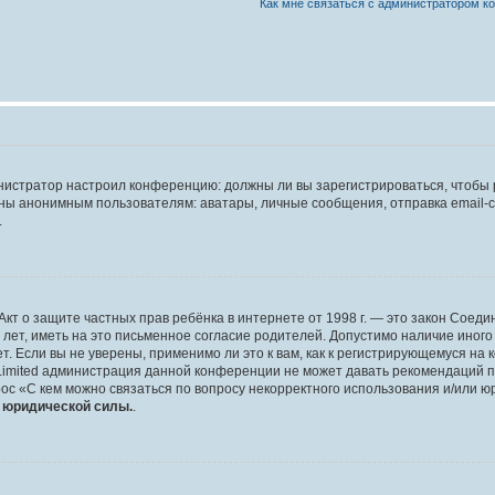
Как мне связаться с администратором 
дминистратор настроил конференцию: должны ли вы зарегистрироваться, чтобы
 анонимным пользователям: аватары, личные сообщения, отправка email-сооб
.
 или Акт о защите частных прав ребёнка в интернете от 1998 г. — это закон Со
т, иметь на это письменное согласие родителей. Допустимо наличие иного
 Если вы не уверены, применимо ли это к вам, как к регистрирующемуся на 
Limited администрация данной конференции не может давать рекомендаций 
ос «С кем можно связаться по вопросу некорректного использования и/или ю
т юридической силы.
.