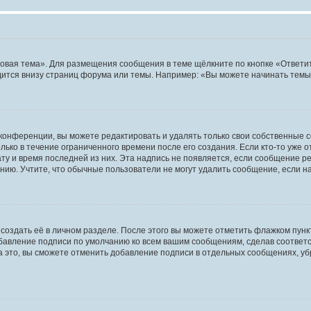
овая тема». Для размещения сообщения в теме щёлкните по кнопке «Ответит
ится внизу страниц форума или темы. Например: «Вы можете начинать темы»
конференции, вы можете редактировать и удалять только свои собственные 
ько в течение ограниченного времени после его создания. Если кто-то уже 
дату и время последней из них. Эта надпись не появляется, если сообщение 
ию. Учтите, что обычные пользователи не могут удалить сообщение, если на 
создать её в личном разделе. После этого вы можете отметить флажком пун
обавление подписи по умолчанию ко всем вашим сообщениям, сделав соотве
а это, вы сможете отменить добавление подписи в отдельных сообщениях, у