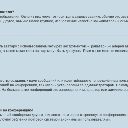
ователя?
зображения. Одно из них может относиться к вашему званию, обычно это звёзд
. Другое, обычно более крупное, изображение известно как «аватара» и обы
ь аватару с использованием четырёх инструментов: «Граватар», «Галерея а
, а также какие типы аватар могут быть доступны. Если вы не можете испол
чество созданных вами сообщений или идентифицируют определённых польз
аний на конференции, так как они установлены её администратором. Пожал
е. На большинстве конференций это запрещено, и модератор или администра
ти на конференцию!
ь email-сообщения другим пользователям через встроенную в конференцию ф
ь злоупотребления почтовой системой анонимными пользователями.