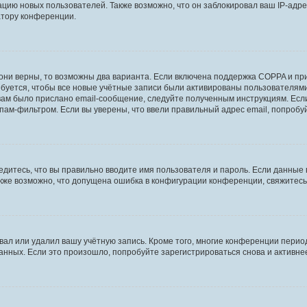
ию новых пользователей. Также возможно, что он заблокировал ваш IP-адре
атору конференции.
они верны, то возможны два варианта. Если включена поддержка COPPA и при 
уется, чтобы все новые учётные записи были активированы пользователями
ам было прислано email-сообщение, следуйте полученным инструкциям. Если
пам-фильтром. Если вы уверены, что ввели правильный адрес email, попробу
едитесь, что вы правильно вводите имя пользователя и пароль. Если данные
Также возможно, что допущена ошибка в конфигурации конференции, свяжитес
вал или удалил вашу учётную запись. Кроме того, многие конференции перио
ных. Если это произошло, попробуйте зарегистрироваться снова и активнее 