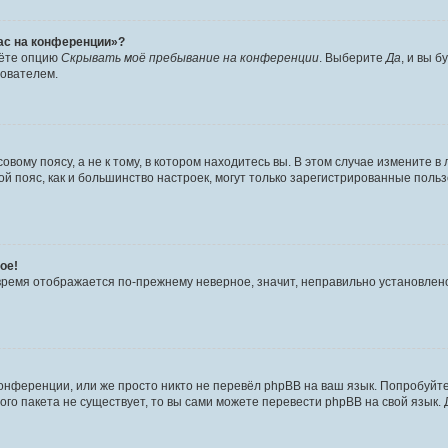
час на конференции»?
дёте опцию
Скрывать моё пребывание на конференции
. Выберите
Да
, и вы 
зователем.
вому поясу, а не к тому, в котором находитесь вы. В этом случае измените в 
овой пояс, как и большинство настроек, могут только зарегистрированные пол
ое!
о время отображается по-прежнему неверное, значит, неправильно установле
онференции, или же просто никто не перевёл phpBB на ваш язык. Попробуйт
вого пакета не существует, то вы сами можете перевести phpBB на свой язы