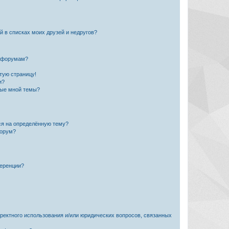
й в списках моих друзей и недругов?
и форумам?
стую страницу!
и?
ные мной темы?
ься на определённую тему?
форум?
ференции?
рректного использования и/или юридических вопросов, связанных