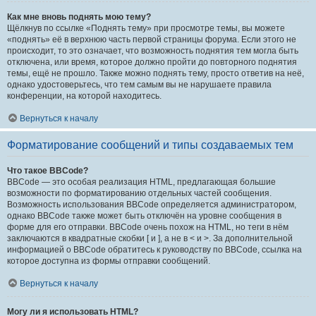
Как мне вновь поднять мою тему?
Щёлкнув по ссылке «Поднять тему» при просмотре темы, вы можете
«поднять» её в верхнюю часть первой страницы форума. Если этого не
происходит, то это означает, что возможность поднятия тем могла быть
отключена, или время, которое должно пройти до повторного поднятия
темы, ещё не прошло. Также можно поднять тему, просто ответив на неё,
однако удостоверьтесь, что тем самым вы не нарушаете правила
конференции, на которой находитесь.
Вернуться к началу
Форматирование сообщений и типы создаваемых тем
Что такое BBCode?
BBCode — это особая реализация HTML, предлагающая большие
возможности по форматированию отдельных частей сообщения.
Возможность использования BBCode определяется администратором,
однако BBCode также может быть отключён на уровне сообщения в
форме для его отправки. BBCode очень похож на HTML, но теги в нём
заключаются в квадратные скобки [ и ], а не в < и >. За дополнительной
информацией о BBCode обратитесь к руководству по BBCode, ссылка на
которое доступна из формы отправки сообщений.
Вернуться к началу
Могу ли я использовать HTML?