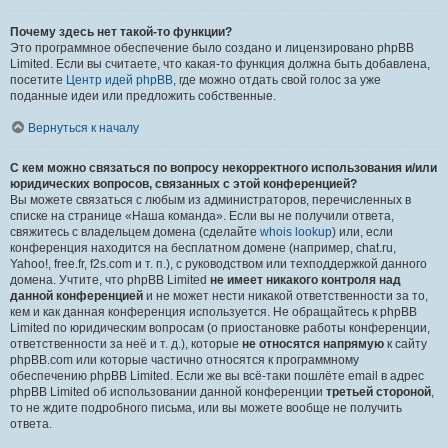
Почему здесь нет такой-то функции?
Это программное обеспечение было создано и лицензировано phpBB
Limited. Если вы считаете, что какая-то функция должна быть добавлена,
посетите
Центр идей phpBB
, где можно отдать свой голос за уже
поданные идеи или предложить собственные.
Вернуться к началу
С кем можно связаться по вопросу некорректного использования и/или
юридических вопросов, связанных с этой конференцией?
Вы можете связаться с любым из администраторов, перечисленных в
списке на странице «Наша команда». Если вы не получили ответа,
свяжитесь с владельцем домена (сделайте
whois lookup
) или, если
конференция находится на бесплатном домене (например, chat.ru,
Yahoo!, free.fr, f2s.com и т. п.), с руководством или техподдержкой данного
домена. Учтите, что phpBB Limited
не имеет никакого контроля над
данной конференцией
и не может нести никакой ответственности за то,
кем и как данная конференция используется. Не обращайтесь к phpBB
Limited по юридическим вопросам (о приостановке работы конференции,
ответственности за неё и т. д.), которые
не относятся напрямую
к сайту
phpBB.com или которые частично относятся к программному
обеспечению phpBB Limited. Если же вы всё-таки пошлёте email в адрес
phpBB Limited об использовании данной конференции
третьей стороной
,
то не ждите подробного письма, или вы можете вообще не получить
ответа.