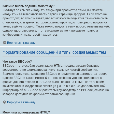
Как мне вновь поднять мою тему?
Щёлкнув по ссылке «Поднять тему» при просмотре темы, вы можете
«поднять» её в верхнюю часть первой страницы форума. Если этого не
происходит, то это означает, что возможность поднятия тем могла быть
отключена, или время, которое должно пройти до повторного поднятия
темы, ещё не прошло. Также можно поднять тему, просто ответив на неё,
однако удостоверьтесь, что тем самым вы не нарушаете правила
конференции, на которой находитесь.
Вернуться к началу
Форматирование сообщений и типы создаваемых тем
Что такое BBCode?
BBCode — это особая реализация HTML, предлагающая большие
возможности по форматированию отдельных частей сообщения.
Возможность использования BBCode определяется администратором,
однако BBCode также может быть отключён на уровне сообщения в
форме для его отправки. BBCode очень похож на HTML, но теги в нём
заключаются в квадратные скобки [ и ], а не в < и >. За дополнительной
информацией о BBCode обратитесь к руководству по BBCode, ссылка на
которое доступна из формы отправки сообщений.
Вернуться к началу
Могу ли я использовать HTML?