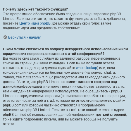
Почему здесь нет такой-то функции?
Это программное обеспечение было создано и лицензировано phpBB
Limited. Если вы считаете, что какая-то функция должна быть добавлена,
посетите
Центр идей phpBB
, где можно отдать свой голос за уже
поданные идеи или предложить собственные.
Вернуться к началу
С кем можно связаться по вопросу некорректного использования и/или
юридических вопросов, связанных с этой конференцией?
Вы можете связаться с любым из администраторов, перечисленных в
списке на странице «Наша команда». Если вы не получили ответа,
свяжитесь с владельцем домена (сделайте
whois lookup
) или, если
конференция находится на бесплатном домене (например, chat.ru,
Yahoo!, free.fr, f2s.com и т. п.), с руководством или техподдержкой данного
домена. Учтите, что phpBB Limited
не имеет никакого контроля над
данной конференцией
и не может нести никакой ответственности за то,
кем и как данная конференция используется. Не обращайтесь к phpBB
Limited по юридическим вопросам (о приостановке работы конференции,
ответственности за неё и т. д.), которые
не относятся напрямую
к сайту
phpBB.com или которые частично относятся к программному
обеспечению phpBB Limited. Если же вы всё-таки пошлёте email в адрес
phpBB Limited об использовании данной конференции
третьей стороной
,
то не ждите подробного письма, или вы можете вообще не получить
ответа.