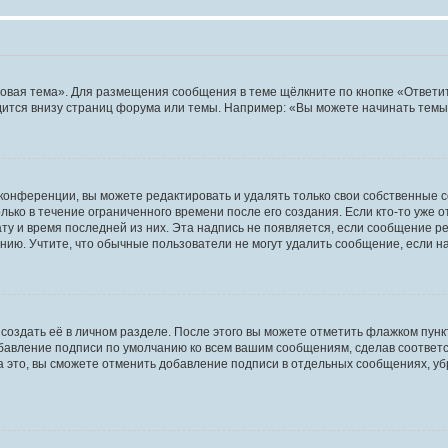
овая тема». Для размещения сообщения в теме щёлкните по кнопке «Ответит
ится внизу страниц форума или темы. Например: «Вы можете начинать темы»
конференции, вы можете редактировать и удалять только свои собственные 
ько в течение ограниченного времени после его создания. Если кто-то уже 
дату и время последней из них. Эта надпись не появляется, если сообщение 
ию. Учтите, что обычные пользователи не могут удалить сообщение, если на 
создать её в личном разделе. После этого вы можете отметить флажком пун
обавление подписи по умолчанию ко всем вашим сообщениям, сделав соотве
а это, вы сможете отменить добавление подписи в отдельных сообщениях, у