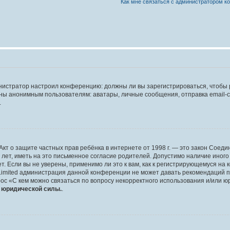
Как мне связаться с администратором 
дминистратор настроил конференцию: должны ли вы зарегистрироваться, чтобы
 анонимным пользователям: аватары, личные сообщения, отправка email-сооб
.
 или Акт о защите частных прав ребёнка в интернете от 1998 г. — это закон Со
т, иметь на это письменное согласие родителей. Допустимо наличие иного
 Если вы не уверены, применимо ли это к вам, как к регистрирующемуся на 
Limited администрация данной конференции не может давать рекомендаций 
ос «С кем можно связаться по вопросу некорректного использования и/или ю
т юридической силы.
.