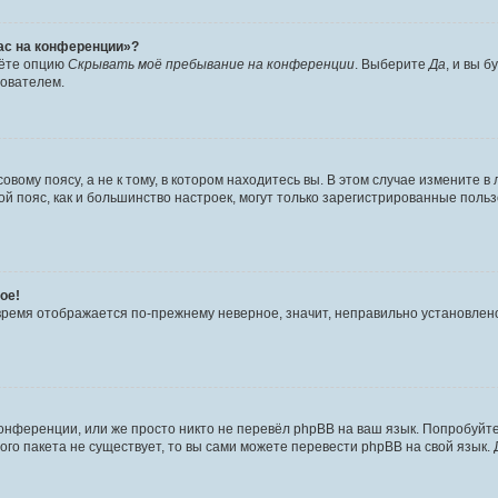
час на конференции»?
дёте опцию
Скрывать моё пребывание на конференции
. Выберите
Да
, и вы 
зователем.
вому поясу, а не к тому, в котором находитесь вы. В этом случае измените в 
овой пояс, как и большинство настроек, могут только зарегистрированные пол
ое!
о время отображается по-прежнему неверное, значит, неправильно установле
онференции, или же просто никто не перевёл phpBB на ваш язык. Попробуйт
вого пакета не существует, то вы сами можете перевести phpBB на свой язы