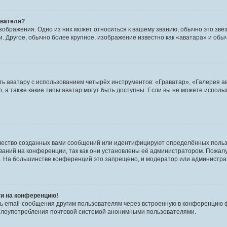
ователя?
зображения. Одно из них может относиться к вашему званию, обычно это звёзд
. Другое, обычно более крупное, изображение известно как «аватара» и обы
ь аватару с использованием четырёх инструментов: «Граватар», «Галерея а
, а также какие типы аватар могут быть доступны. Если вы не можете испол
чество созданных вами сообщений или идентифицируют определённых польз
аний на конференции, так как они установлены её администратором. Пожал
е. На большинстве конференций это запрещено, и модератор или администра
ти на конференцию!
ь email-сообщения другим пользователям через встроенную в конференцию ф
ь злоупотребления почтовой системой анонимными пользователями.