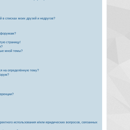
й в списках моих друзей и недругов?
и форумам?
стую страницу!
и?
ные мной темы?
ься на определённую тему?
форум?
ференции?
рректного использования и/или юридических вопросов, связанных