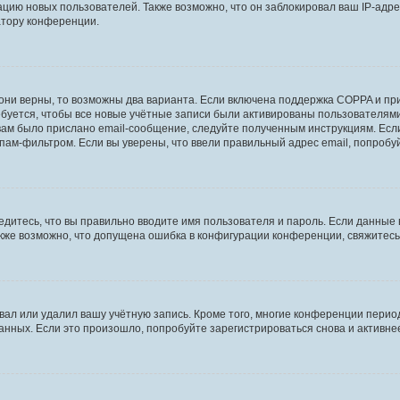
ию новых пользователей. Также возможно, что он заблокировал ваш IP-адре
атору конференции.
они верны, то возможны два варианта. Если включена поддержка COPPA и при 
уется, чтобы все новые учётные записи были активированы пользователями
ам было прислано email-сообщение, следуйте полученным инструкциям. Если
пам-фильтром. Если вы уверены, что ввели правильный адрес email, попробу
едитесь, что вы правильно вводите имя пользователя и пароль. Если данные
Также возможно, что допущена ошибка в конфигурации конференции, свяжитес
вал или удалил вашу учётную запись. Кроме того, многие конференции перио
ных. Если это произошло, попробуйте зарегистрироваться снова и активнее 