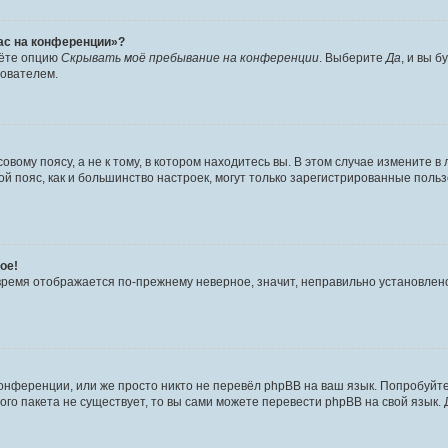
час на конференции»?
дёте опцию
Скрывать моё пребывание на конференции
. Выберите
Да
, и вы 
зователем.
вому поясу, а не к тому, в котором находитесь вы. В этом случае измените в 
овой пояс, как и большинство настроек, могут только зарегистрированные пол
ое!
о время отображается по-прежнему неверное, значит, неправильно установле
онференции, или же просто никто не перевёл phpBB на ваш язык. Попробуйт
вого пакета не существует, то вы сами можете перевести phpBB на свой язы