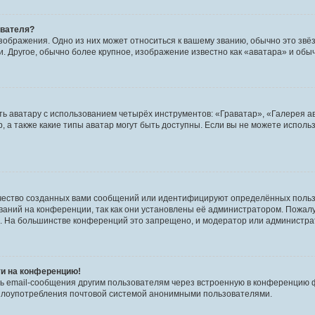
ователя?
зображения. Одно из них может относиться к вашему званию, обычно это звёзд
. Другое, обычно более крупное, изображение известно как «аватара» и обы
ь аватару с использованием четырёх инструментов: «Граватар», «Галерея а
, а также какие типы аватар могут быть доступны. Если вы не можете испол
чество созданных вами сообщений или идентифицируют определённых польз
аний на конференции, так как они установлены её администратором. Пожал
е. На большинстве конференций это запрещено, и модератор или администра
ти на конференцию!
ь email-сообщения другим пользователям через встроенную в конференцию ф
ь злоупотребления почтовой системой анонимными пользователями.