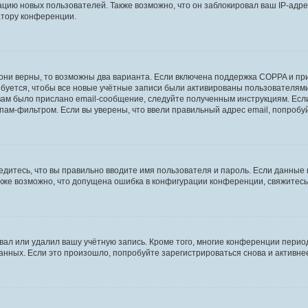
ию новых пользователей. Также возможно, что он заблокировал ваш IP-адре
атору конференции.
они верны, то возможны два варианта. Если включена поддержка COPPA и при 
уется, чтобы все новые учётные записи были активированы пользователями
ам было прислано email-сообщение, следуйте полученным инструкциям. Если
пам-фильтром. Если вы уверены, что ввели правильный адрес email, попробу
едитесь, что вы правильно вводите имя пользователя и пароль. Если данные
Также возможно, что допущена ошибка в конфигурации конференции, свяжитес
вал или удалил вашу учётную запись. Кроме того, многие конференции перио
ных. Если это произошло, попробуйте зарегистрироваться снова и активнее 