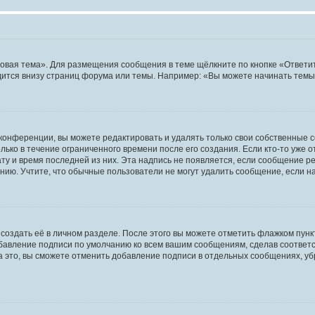
овая тема». Для размещения сообщения в теме щёлкните по кнопке «Ответит
ится внизу страниц форума или темы. Например: «Вы можете начинать темы»
конференции, вы можете редактировать и удалять только свои собственные 
ько в течение ограниченного времени после его создания. Если кто-то уже 
дату и время последней из них. Эта надпись не появляется, если сообщение 
ию. Учтите, что обычные пользователи не могут удалить сообщение, если на 
создать её в личном разделе. После этого вы можете отметить флажком пун
обавление подписи по умолчанию ко всем вашим сообщениям, сделав соотве
а это, вы сможете отменить добавление подписи в отдельных сообщениях, у