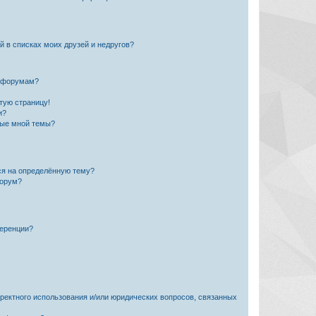
й в списках моих друзей и недругов?
и форумам?
стую страницу!
и?
ные мной темы?
ься на определённую тему?
форум?
ференции?
рректного использования и/или юридических вопросов, связанных