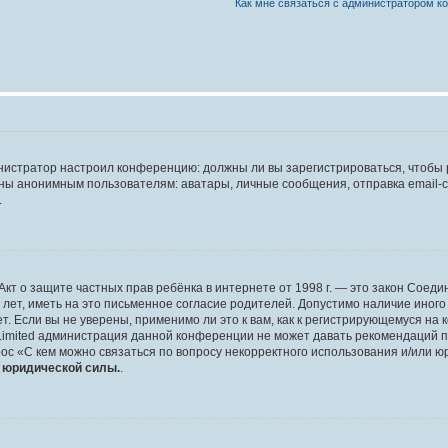
Как мне связаться с администратором 
дминистратор настроил конференцию: должны ли вы зарегистрироваться, чтобы
 анонимным пользователям: аватары, личные сообщения, отправка email-сооб
.
 или Акт о защите частных прав ребёнка в интернете от 1998 г. — это закон Со
т, иметь на это письменное согласие родителей. Допустимо наличие иного
 Если вы не уверены, применимо ли это к вам, как к регистрирующемуся на 
Limited администрация данной конференции не может давать рекомендаций 
ос «С кем можно связаться по вопросу некорректного использования и/или ю
т юридической силы.
.