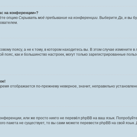
час на конференции»?
дёте опцию
Скрывать моё пребывание на конференции
. Выберите
Да
, и вы 
зователем.
вому поясу, а не к тому, в котором находитесь вы. В этом случае измените в 
овой пояс, как и большинство настроек, могут только зарегистрированные пол
ое!
о время отображается по-прежнему неверное, значит, неправильно установле
онференции, или же просто никто не перевёл phpBB на ваш язык. Попробуйт
вого пакета не существует, то вы сами можете перевести phpBB на свой язы