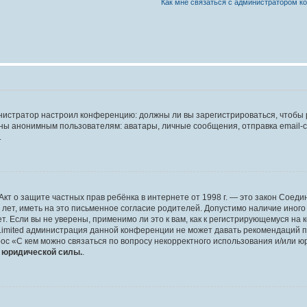
Как мне связаться с администратором 
дминистратор настроил конференцию: должны ли вы зарегистрироваться, чтобы
 анонимным пользователям: аватары, личные сообщения, отправка email-сооб
.
 или Акт о защите частных прав ребёнка в интернете от 1998 г. — это закон Со
т, иметь на это письменное согласие родителей. Допустимо наличие иного
 Если вы не уверены, применимо ли это к вам, как к регистрирующемуся на 
Limited администрация данной конференции не может давать рекомендаций 
ос «С кем можно связаться по вопросу некорректного использования и/или ю
т юридической силы.
.