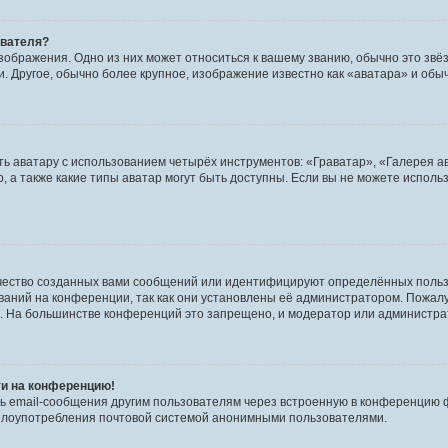
ователя?
зображения. Одно из них может относиться к вашему званию, обычно это звёзд
. Другое, обычно более крупное, изображение известно как «аватара» и обы
ь аватару с использованием четырёх инструментов: «Граватар», «Галерея а
, а также какие типы аватар могут быть доступны. Если вы не можете испол
чество созданных вами сообщений или идентифицируют определённых польз
аний на конференции, так как они установлены её администратором. Пожал
е. На большинстве конференций это запрещено, и модератор или администра
ти на конференцию!
ь email-сообщения другим пользователям через встроенную в конференцию ф
ь злоупотребления почтовой системой анонимными пользователями.