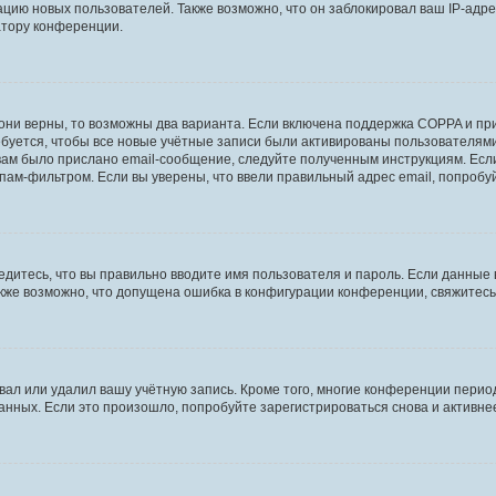
ию новых пользователей. Также возможно, что он заблокировал ваш IP-адре
атору конференции.
они верны, то возможны два варианта. Если включена поддержка COPPA и при 
уется, чтобы все новые учётные записи были активированы пользователями
ам было прислано email-сообщение, следуйте полученным инструкциям. Если
пам-фильтром. Если вы уверены, что ввели правильный адрес email, попробу
едитесь, что вы правильно вводите имя пользователя и пароль. Если данные
Также возможно, что допущена ошибка в конфигурации конференции, свяжитес
вал или удалил вашу учётную запись. Кроме того, многие конференции перио
ных. Если это произошло, попробуйте зарегистрироваться снова и активнее 