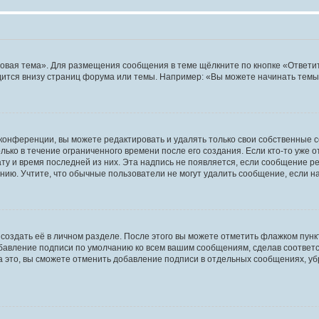
овая тема». Для размещения сообщения в теме щёлкните по кнопке «Ответит
ится внизу страниц форума или темы. Например: «Вы можете начинать темы»
конференции, вы можете редактировать и удалять только свои собственные 
ько в течение ограниченного времени после его создания. Если кто-то уже 
дату и время последней из них. Эта надпись не появляется, если сообщение 
ию. Учтите, что обычные пользователи не могут удалить сообщение, если на 
создать её в личном разделе. После этого вы можете отметить флажком пун
обавление подписи по умолчанию ко всем вашим сообщениям, сделав соотве
а это, вы сможете отменить добавление подписи в отдельных сообщениях, у