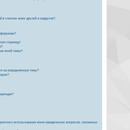
й в списках моих друзей и недругов?
и форумам?
стую страницу!
и?
ные мной темы?
ься на определённую тему?
форум?
ференции?
рректного использования и/или юридических вопросов, связанных