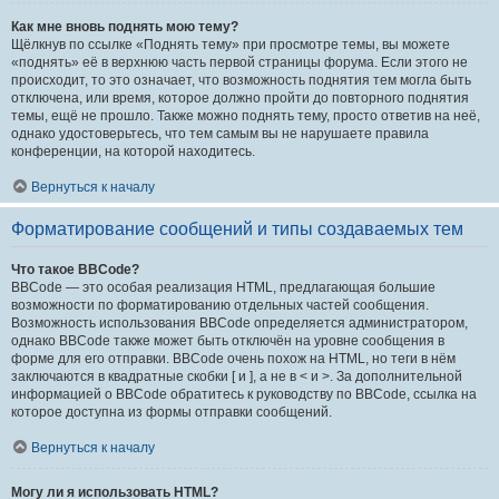
Как мне вновь поднять мою тему?
Щёлкнув по ссылке «Поднять тему» при просмотре темы, вы можете
«поднять» её в верхнюю часть первой страницы форума. Если этого не
происходит, то это означает, что возможность поднятия тем могла быть
отключена, или время, которое должно пройти до повторного поднятия
темы, ещё не прошло. Также можно поднять тему, просто ответив на неё,
однако удостоверьтесь, что тем самым вы не нарушаете правила
конференции, на которой находитесь.
Вернуться к началу
Форматирование сообщений и типы создаваемых тем
Что такое BBCode?
BBCode — это особая реализация HTML, предлагающая большие
возможности по форматированию отдельных частей сообщения.
Возможность использования BBCode определяется администратором,
однако BBCode также может быть отключён на уровне сообщения в
форме для его отправки. BBCode очень похож на HTML, но теги в нём
заключаются в квадратные скобки [ и ], а не в < и >. За дополнительной
информацией о BBCode обратитесь к руководству по BBCode, ссылка на
которое доступна из формы отправки сообщений.
Вернуться к началу
Могу ли я использовать HTML?