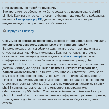
Почему здесь нет такой-то функции?
Это программное обеспечение было создано и лицензировано phpBB
Limited. Если вы считаете, что какая-то функция должна быть добавлена,
посетите
Центр идей phpBB
, где можно отдать свой голос за уже
поданные идеи или предложить собственные.
Вернуться к началу
С кем можно связаться по вопросу некорректного использования и/или
юридических вопросов, связанных с этой конференцией?
Вы можете связаться с любым из администраторов, перечисленных в
списке на странице «Наша команда». Если вы не получили ответа,
свяжитесь с владельцем домена (сделайте
whois lookup
) или, если
конференция находится на бесплатном домене (например, chat.ru,
Yahoo!, free.fr, f2s.com и т. п.), с руководством или техподдержкой данного
домена. Учтите, что phpBB Limited
не имеет никакого контроля над
данной конференцией
и не может нести никакой ответственности за то,
кем и как данная конференция используется. Не обращайтесь к phpBB
Limited по юридическим вопросам (о приостановке работы конференции,
ответственности за неё и т. д.), которые
не относятся напрямую
к сайту
phpBB.com или которые частично относятся к программному
обеспечению phpBB Limited. Если же вы всё-таки пошлёте email в адрес
phpBB Limited об использовании данной конференции
третьей стороной
,
то не ждите подробного письма, или вы можете вообще не получить
ответа.