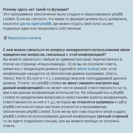
Почему здесь нет такой-то функции?
Это программное обеспечение было создано и лицензировано phpBB
Limited. Если вы считаете, что какая-то функция должна быть добавлена,
посетите
Центр идей phpBB
, где можно отдать свой голос за уже
поданные идеи или предложить собственные.
Вернуться к началу
С кем можно связаться по вопросу некорректного использования и/или
юридических вопросов, связанных с этой конференцией?
Вы можете связаться с любым из администраторов, перечисленных в
списке на странице «Наша команда». Если вы не получили ответа,
свяжитесь с владельцем домена (сделайте
whois lookup
) или, если
конференция находится на бесплатном домене (например, chat.ru,
Yahoo!, free.fr, f2s.com и т. п.), с руководством или техподдержкой данного
домена. Учтите, что phpBB Limited
не имеет никакого контроля над
данной конференцией
и не может нести никакой ответственности за то,
кем и как данная конференция используется. Не обращайтесь к phpBB
Limited по юридическим вопросам (о приостановке работы конференции,
ответственности за неё и т. д.), которые
не относятся напрямую
к сайту
phpBB.com или которые частично относятся к программному
обеспечению phpBB Limited. Если же вы всё-таки пошлёте email в адрес
phpBB Limited об использовании данной конференции
третьей стороной
,
то не ждите подробного письма, или вы можете вообще не получить
ответа.