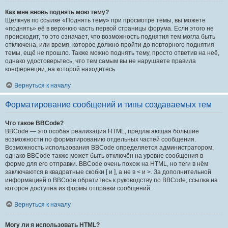
Как мне вновь поднять мою тему?
Щёлкнув по ссылке «Поднять тему» при просмотре темы, вы можете
«поднять» её в верхнюю часть первой страницы форума. Если этого не
происходит, то это означает, что возможность поднятия тем могла быть
отключена, или время, которое должно пройти до повторного поднятия
темы, ещё не прошло. Также можно поднять тему, просто ответив на неё,
однако удостоверьтесь, что тем самым вы не нарушаете правила
конференции, на которой находитесь.
Вернуться к началу
Форматирование сообщений и типы создаваемых тем
Что такое BBCode?
BBCode — это особая реализация HTML, предлагающая большие
возможности по форматированию отдельных частей сообщения.
Возможность использования BBCode определяется администратором,
однако BBCode также может быть отключён на уровне сообщения в
форме для его отправки. BBCode очень похож на HTML, но теги в нём
заключаются в квадратные скобки [ и ], а не в < и >. За дополнительной
информацией о BBCode обратитесь к руководству по BBCode, ссылка на
которое доступна из формы отправки сообщений.
Вернуться к началу
Могу ли я использовать HTML?