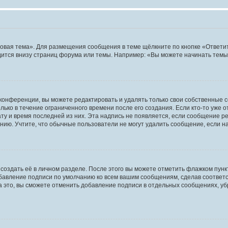
овая тема». Для размещения сообщения в теме щёлкните по кнопке «Ответит
ится внизу страниц форума или темы. Например: «Вы можете начинать темы»
конференции, вы можете редактировать и удалять только свои собственные 
ько в течение ограниченного времени после его создания. Если кто-то уже 
дату и время последней из них. Эта надпись не появляется, если сообщение 
ию. Учтите, что обычные пользователи не могут удалить сообщение, если на 
создать её в личном разделе. После этого вы можете отметить флажком пун
обавление подписи по умолчанию ко всем вашим сообщениям, сделав соотве
а это, вы сможете отменить добавление подписи в отдельных сообщениях, у