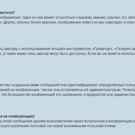
ователя?
зображения. Одно из них может относиться к вашему званию, обычно это звёзд
. Другое, обычно более крупное, изображение известно как «аватара» и обы
ь аватару с использованием четырёх инструментов: «Граватар», «Галерея а
, а также какие типы аватар могут быть доступны. Если вы не можете испол
чество созданных вами сообщений или идентифицируют определённых польз
аний на конференции, так как они установлены её администратором. Пожал
е. На большинстве конференций это запрещено, и модератор или администра
ти на конференцию!
ь email-сообщения другим пользователям через встроенную в конференцию ф
ь злоупотребления почтовой системой анонимными пользователями.