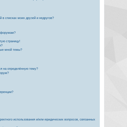
й в списках моих друзей и недругов?
и форумам?
стую страницу!
и?
ные мной темы?
ься на определённую тему?
форум?
ференции?
рректного использования и/или юридических вопросов, связанных