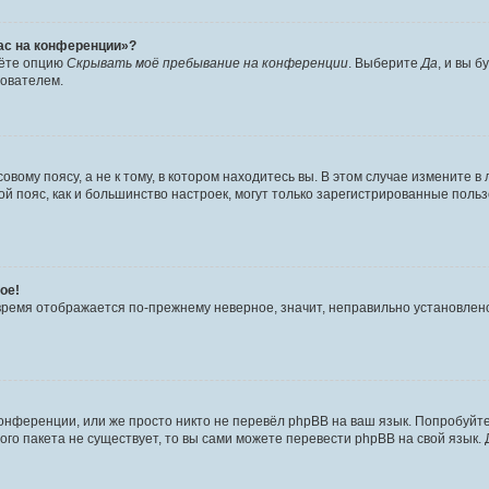
час на конференции»?
дёте опцию
Скрывать моё пребывание на конференции
. Выберите
Да
, и вы 
зователем.
вому поясу, а не к тому, в котором находитесь вы. В этом случае измените в 
овой пояс, как и большинство настроек, могут только зарегистрированные пол
ое!
о время отображается по-прежнему неверное, значит, неправильно установле
онференции, или же просто никто не перевёл phpBB на ваш язык. Попробуйт
вого пакета не существует, то вы сами можете перевести phpBB на свой язы