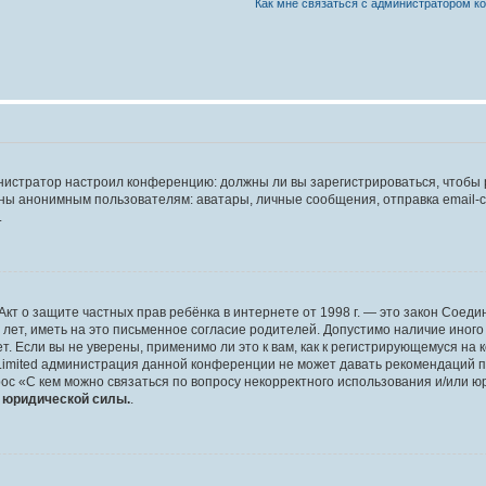
Как мне связаться с администратором 
дминистратор настроил конференцию: должны ли вы зарегистрироваться, чтобы
 анонимным пользователям: аватары, личные сообщения, отправка email-сооб
.
 или Акт о защите частных прав ребёнка в интернете от 1998 г. — это закон Со
т, иметь на это письменное согласие родителей. Допустимо наличие иного
 Если вы не уверены, применимо ли это к вам, как к регистрирующемуся на 
Limited администрация данной конференции не может давать рекомендаций 
ос «С кем можно связаться по вопросу некорректного использования и/или ю
т юридической силы.
.