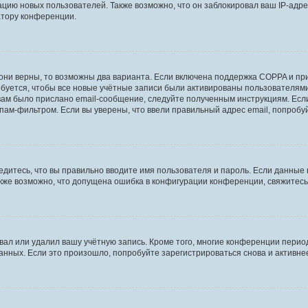
ию новых пользователей. Также возможно, что он заблокировал ваш IP-адре
атору конференции.
они верны, то возможны два варианта. Если включена поддержка COPPA и при 
уется, чтобы все новые учётные записи были активированы пользователями
ам было прислано email-сообщение, следуйте полученным инструкциям. Если
пам-фильтром. Если вы уверены, что ввели правильный адрес email, попробу
едитесь, что вы правильно вводите имя пользователя и пароль. Если данные
Также возможно, что допущена ошибка в конфигурации конференции, свяжитес
вал или удалил вашу учётную запись. Кроме того, многие конференции перио
ных. Если это произошло, попробуйте зарегистрироваться снова и активнее 